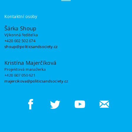
Kontaktní osoby
Šárka Shoup
Výkonná ředitelka
+420 602 502 674
shoup@politicsandsociety.cz
Kristína Majerčíková
Projektová manažerka
+420 607 050 621
majercikova@politicsandsociety.cz