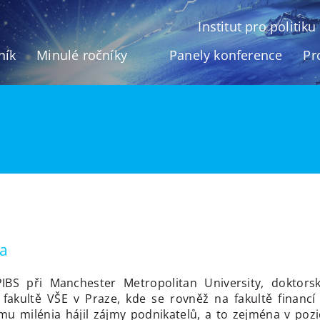
Institut pro politik
ník
Minulé ročníky
Panely konference
Pr
ka
PIBS při Manchester Metropolitan University, doktors
akultě VŠE v Praze, kde se rovněž na fakultě financí
omu milénia hájil zájmy podnikatelů, a to zejména v pozi