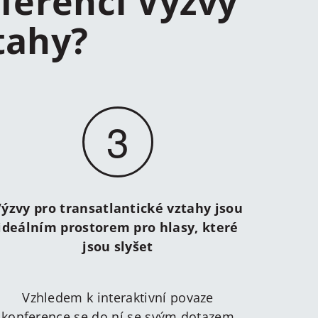
ferenci Výzvy
tahy?
3
ýzvy pro transatlantické vztahy jsou
ideálním prostorem pro hlasy, které
jsou slyšet
Vzhledem k interaktivní povaze
konference se do ní se svým dotazem