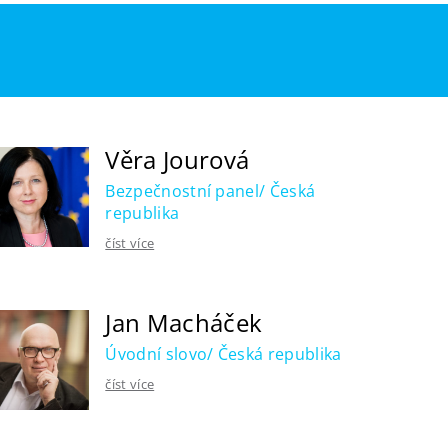
Věra Jourová
Bezpečnostní panel/ Česká
republika
číst více
Jan Macháček
Úvodní slovo/ Česká republika
číst více