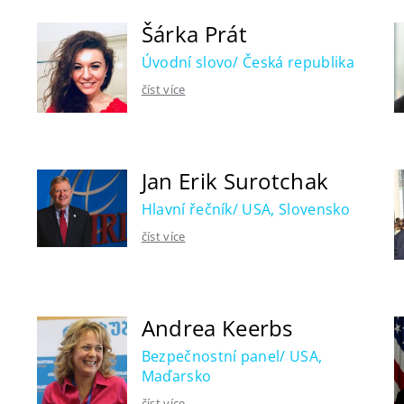
Šárka Prát
Úvodní slovo/ Česká republika
číst více
Jan Erik Surotchak
Hlavní řečník/ USA, Slovensko
číst více
Andrea Keerbs
Bezpečnostní panel/ USA,
Maďarsko
číst více