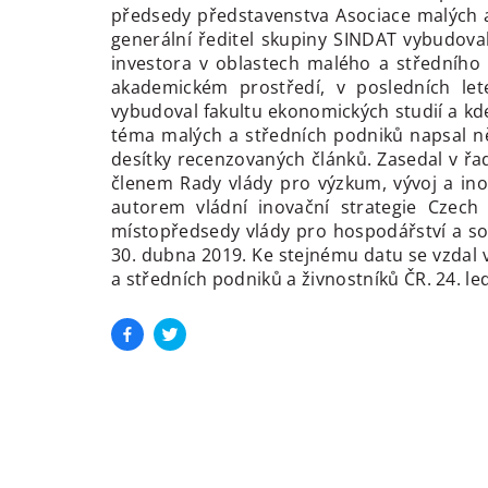
předsedy představenstva Asociace malých a 
generální ředitel skupiny SINDAT vybudoval
investora v oblastech malého a středního
akademickém prostředí, v posledních let
vybudoval fakultu ekonomických studií a k
téma malých a středních podniků napsal ně
desítky recenzovaných článků. Zasedal v řa
členem Rady vlády pro výzkum, vývoj a ino
autorem vládní inovační strategie Czec
místopředsedy vlády pro hospodářství a s
30. dubna 2019. Ke stejnému datu se vzdal v
a středních podniků a živnostníků ČR. 24. l