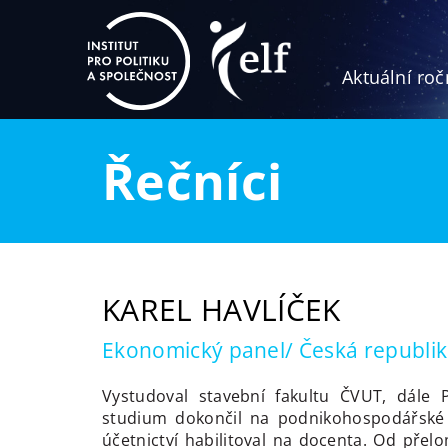
Aktuální roč
Řečníci
KAREL HAVLÍČEK
Ekonomický panel/ Česká republi
Vystudoval stavební fakultu ČVUT, dále 
studium dokončil na podnikohospodářské f
účetnictví habilitoval na docenta. Od přel