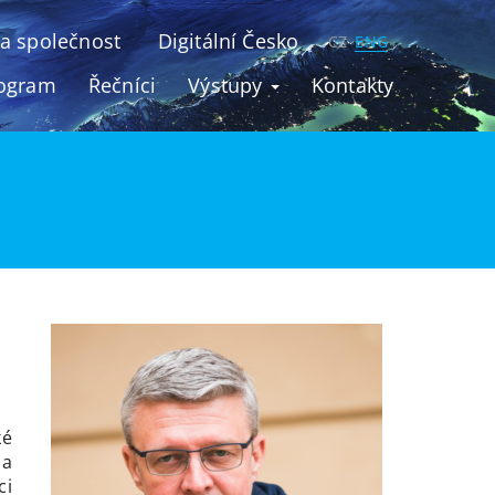
u a společnost
Digitální Česko
CZ
ENG
ogram
Řečníci
Výstupy
Kontakty
ké
 a
ci