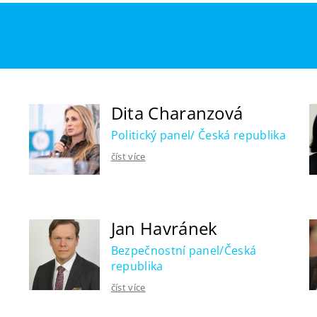
Dita Charanzová
Politický panel/ Česká republika
číst více
Jan Havránek
Bezpečnostní panel/Česká
republika
číst více