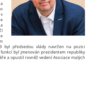
 a
ho
 v
de
Na
čí
je
ím
9 byl předsedou vlády navržen na pozici
funkcí byl jmenován prezidentem republiky
féře a opustil rovněž vedení Asociace malých
.