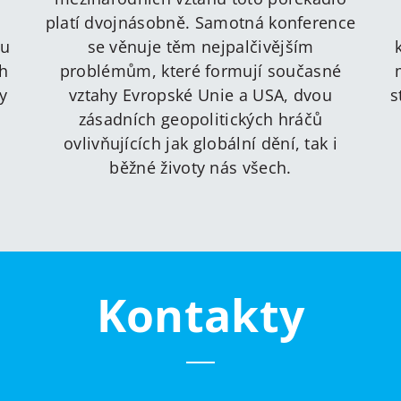
platí dvojnásobně. Samotná konference
ru
se věnuje těm nejpalčivějším
ch
problémům, které formují současné
y
vztahy Evropské Unie a USA, dvou
s
zásadních geopolitických hráčů
ovlivňujících jak globální dění, tak i
běžné životy nás všech.
Kontakty