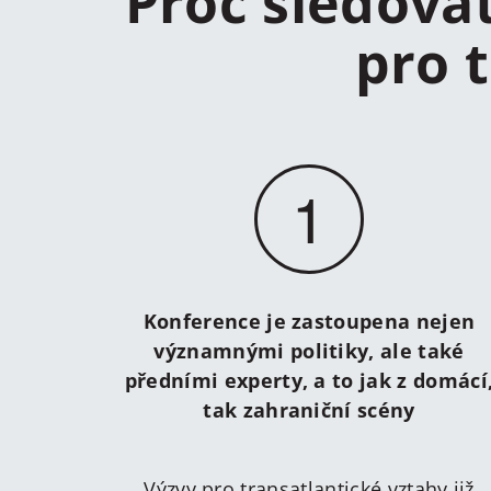
Proč sledova
pro 
1
Konference je zastoupena nejen
významnými politiky, ale také
předními experty, a to jak z domácí
tak zahraniční scény
Výzvy pro transatlantické vztahy již