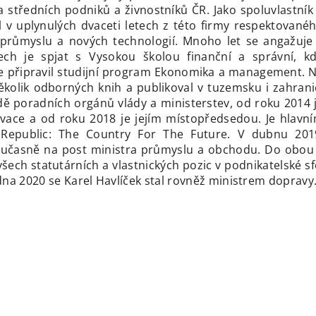
středních podniků a živnostníků ČR. Jako spoluvlastník
 v uplynulých dvaceti letech z této firmy respektované
 průmyslu a nových technologií. Mnoho let se angažuje
ech je spjat s Vysokou školou finanční a správní, k
de připravil studijní program Ekonomika a management. 
kolik odborných knih a publikoval v tuzemsku i zahrani
dě poradních orgánů vlády a ministerstev, od roku 2014 
vace a od roku 2018 je jejím místopředsedou. Je hlavn
h Republic: The Country For The Future. V dubnu 201
oučasně na post ministra průmyslu a obchodu. Do obou 
šech statutárních a vlastnických pozic v podnikatelské s
edna 2020 se Karel Havlíček stal rovněž ministrem dopravy