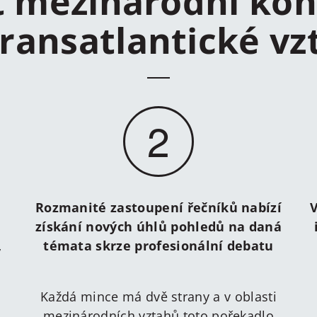
t mezinárodní kon
transatlantické vz
2
Rozmanité zastoupení řečníků nabízí
V
získání nových úhlů pohledů na daná
,
témata skrze profesionální debatu
Každá mince má dvě strany a v oblasti
mezinárodních vztahů toto pořekadlo