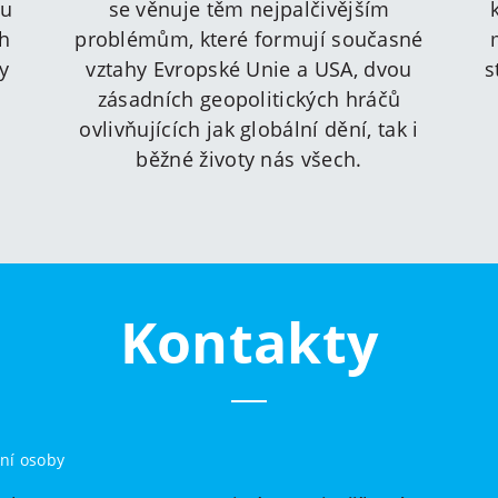
ru
se věnuje těm nejpalčivějším
ch
problémům, které formují současné
y
vztahy Evropské Unie a USA, dvou
s
zásadních geopolitických hráčů
ovlivňujících jak globální dění, tak i
běžné životy nás všech.
Kontakty
ní osoby