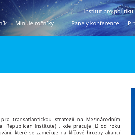
Institut pro politik
ník
Minulé ročníky
Panely konference
Pr
 pro transatlantickou strategii na Mezinárodním
al Republican Institute) , kde pracuje již od roku
ování, které se zaměřuje na klíčové hrozby aliancí