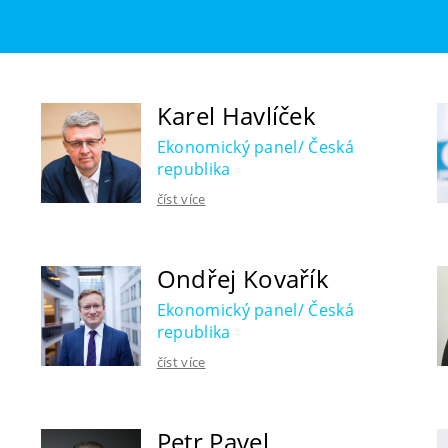
Karel Havlíček
Ekonomický panel/ Česká
republika
číst více
Ondřej Kovařík
Ekonomický panel/ Česká
republika
číst více
Petr Pavel