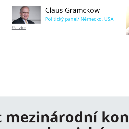
Claus Gramckow
Politický panel/ Německo, USA
číst více
t mezinárodní kon