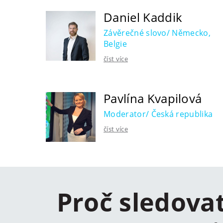
Daniel Kaddik
Závěrečné slovo/ Německo,
Belgie
číst více
Pavlína Kvapilová
Moderator/ Česká republika
číst více
Proč sledova