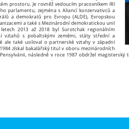
ckém prostoru. Je rovněž vedoucím pracovníkem IRI
ého parlamentu, zejména s Aliancí konzervativců a
berálů a demokratů pro Evropu (ALDE), Evropskou
rganizacemi a také s Mezinárodní demokratickou unií
 letech 2013 až 2018 byl Surotchak regionálním
ní vztahů s pobaltskými zeměmi, státy střední a
 ale také usiloval o partnerské vztahy v západní
1984 získal bakalářský titul v oboru mezinárodních
Pensylvánii, následně v roce 1987 obdržel magisterský t