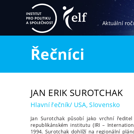
Aktuální roč
Řečníci
JAN ERIK SUROTCHAK
Hlavní řečník/ USA, Slovensko
Jan Surotchak působí jako vrchní ředitel
republikánském institutu (IRI – Internation
1994. Surotchak dohlíží na regionální plán