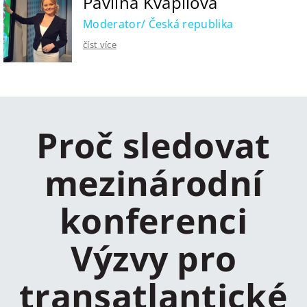
Pavlína Kvapilová
Moderator/ Česká republika
číst více
Proč sledovat
mezinárodní
konferenci
Výzvy pro
transatlantické