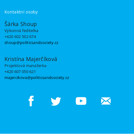
Kontaktní osoby
Šárka Shoup
Výkonná ředitelka
+420 602 502 674
shoup@politicsandsociety.cz
Kristína Majerčíková
Projektová manažerka
+420 607 050 621
majercikova@politicsandsociety.cz