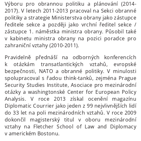
Výboru pro obrannou politiku a plánování (2014-
2017). V letech 2011-2013 pracoval na Sekci obranné
politiky a strategie Ministerstva obrany jako zástupce
ředitele sekce a později jako vrchní ředitel sekce /
zástupce 1. náměstka ministra obrany. Působil také
v kabinetu ministra obrany na pozici poradce pro
zahraniční vztahy (2010-2011).
Pravidelně přednáší na odborných konferencích
k otázkám transatlantických vztahů, evropské
bezpečnosti, NATO a obranné politiky. V minulosti
spolupracoval s řadou think-tanků, zejména Prague
Security Studies Institute, Asociace pro mezinárodní
otázky a washingtonské Center for European Policy
Analysis. V roce 2013 získal ocenění magazínu
Diplomatic Courrier jako jeden z 99 nejvlivnějších lidí
do 33 let na poli mezinárodních vztahů. V roce 2009
dokončil magisterský titul v oboru mezinárodní
vztahy na Fletcher School of Law and Diplomacy
v americkém Bostonu.