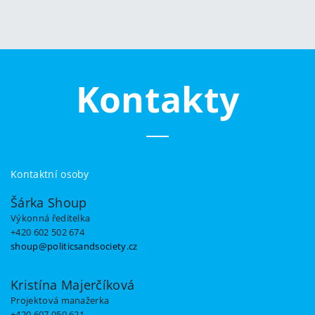
Kontakty
Kontaktní osoby
Šárka Shoup
Výkonná ředitelka
+420 602 502 674
shoup@politicsandsociety.cz
Kristína Majerčíková
Projektová manažerka
+420 607 050 621