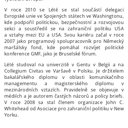
V roce 2010 se Lété se stal součástí delegaci
Evropské unie ve Spojených státech ve Washingtonu,
kde podpořil politickou, bezpečnostní a rozvojovou
sekci a soustředil se na zahraniční politiku USA
a vztahy mezi EU a USA. Svou kariéru začal v roce
2007 jako programový spolupracovník pro Německý
maršálsky fond, kde pomáhal rozvíjet politické
konference GMF, jako je Bruselské fórum.
Lété studoval na univerzitě v Gentu v Belgii a na
Collegium Civitas ve Varšavě v Polsku. Je držitelem
bakalářského diplomu v oblasti komunikačního
managementu a magisterského diplomu v
mezinárodních vztazích. Pravidelně se objevuje v
médiích a je autorem častých názorů a policy briefs.
V roce 2008 sa stal členem organizace John C.
Whitehead od Asociace pro zahraniční politiku v New
Yorku.