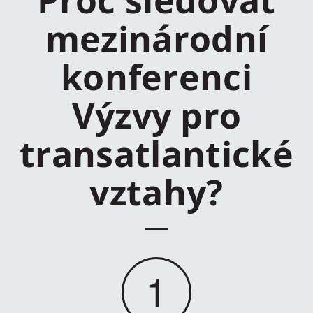
Proč sledovat
mezinárodní
konferenci
Výzvy pro
transatlantické
vztahy?
1