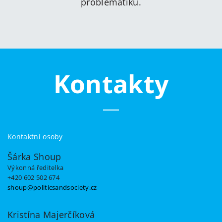
problematiku.
Kontakty
Kontaktní osoby
Šárka Shoup
Výkonná ředitelka
+420 602 502 674
shoup@politicsandsociety.cz
Kristína Majerčíková