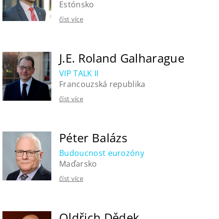
Estónsko
číst více
J.E. Roland Galharague
VIP TALK II
Francouzská republika
číst více
Péter Balázs
Budoucnost eurozóny
Maďarsko
číst více
Oldřich Dědek