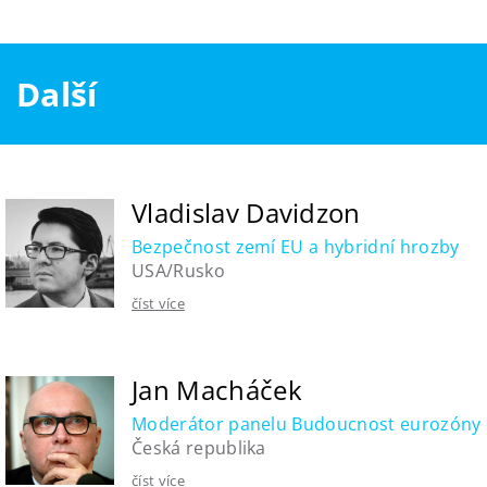
Další
Vladislav Davidzon
Bezpečnost zemí EU a hybridní hrozby
USA/Rusko
číst více
Jan Macháček
Moderátor panelu Budoucnost eurozóny
Česká republika
číst více