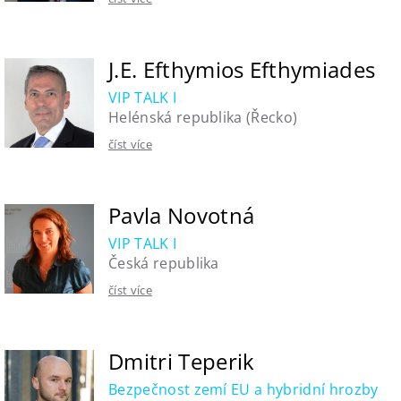
J.E. Efthymios Efthymiades
VIP TALK I
Helénská republika (Řecko)
číst více
Pavla Novotná
VIP TALK I
Česká republika
číst více
Dmitri Teperik
Bezpečnost zemí EU a hybridní hrozby