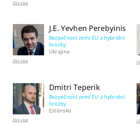
číst více
J.E. Yevhen Perebyinis
Bezpečnost zemí EU a hybridní
hrozby
Ukrajina
číst více
č
Dmitri Teperik
Bezpečnost zemí EU a hybridní
hrozby
Estónsko
číst více
č