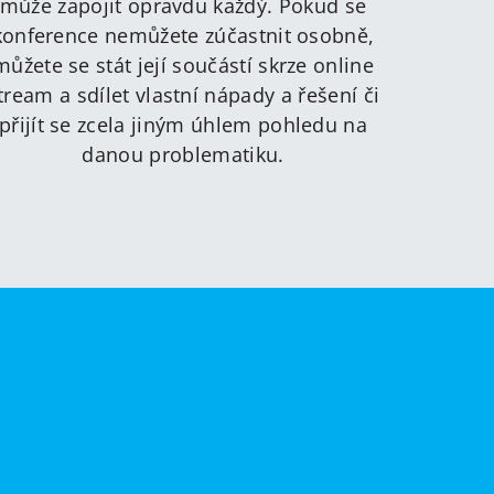
může zapojit opravdu každý. Pokud se
konference nemůžete zúčastnit osobně,
můžete se stát její součástí skrze online
tream a sdílet vlastní nápady a řešení či
přijít se zcela jiným úhlem pohledu na
danou problematiku.