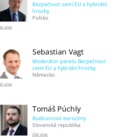
Bezpečnost zemí EU a hybridní
hrozby
Poľsko
íst více
Sebastian Vagt
Moderátor panelu Bezpečnost
zemí EU a hybridní hrozby
Německo
íst více
Tomáš Púchly
Budoucnost eurozóny
Slovenská republika
číst více