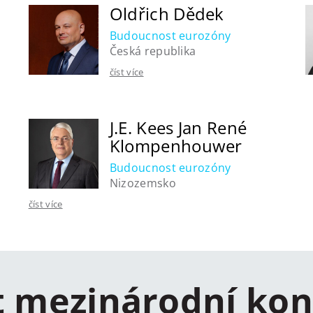
Oldřich Dědek
Budoucnost eurozóny
Česká republika
číst více
J.E. Kees Jan René
Klompenhouwer
Budoucnost eurozóny
Nizozemsko
číst více
t mezinárodní kon