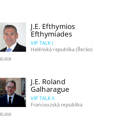
J.E. Efthymios
Efthymiades
VIP TALK I
Helénská republika (Řecko)
íst více
J.E. Roland
Galharague
VIP TALK II
Francouzská republika
íst více