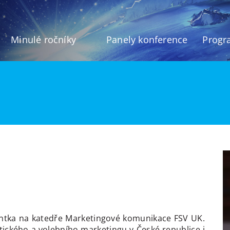
Minulé ročníky
Panely konference
Progr
tentka na katedře Marketingové komunikace FSV UK.
itického a volebního marketingu v České republice i