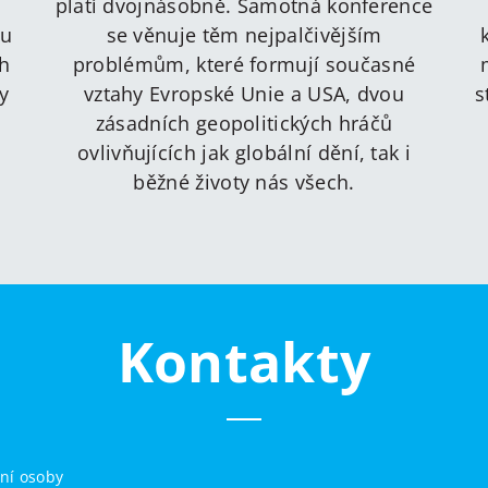
platí dvojnásobně. Samotná konference
ru
se věnuje těm nejpalčivějším
ch
problémům, které formují současné
y
vztahy Evropské Unie a USA, dvou
s
zásadních geopolitických hráčů
ovlivňujících jak globální dění, tak i
běžné životy nás všech.
Kontakty
ní osoby