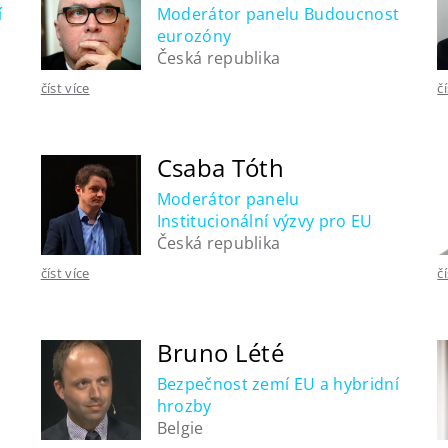
í
Moderátor panelu Budoucnost
eurozóny
Česká republika
číst více
č
Csaba Tóth
Moderátor panelu
Institucionální výzvy pro EU
Česká republika
číst více
č
Bruno Lété
Bezpečnost zemí EU a hybridní
hrozby
Belgie