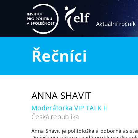
Aktuální ročník
Řečníci
ANNA SHAVIT
Moderátorka VIP TALK II
Česká republika
Anna Shavit je politoložka a odborná asis
Do její specializace spadá problematika pol