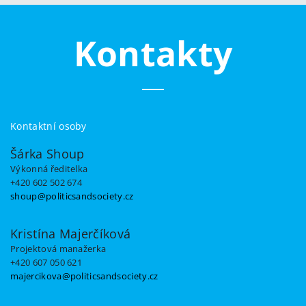
Kontakty
Kontaktní osoby
Šárka Shoup
Výkonná ředitelka
+420 602 502 674
shoup@politicsandsociety.cz
Kristína Majerčíková
Projektová manažerka
+420 607 050 621
majercikova@politicsandsociety.cz