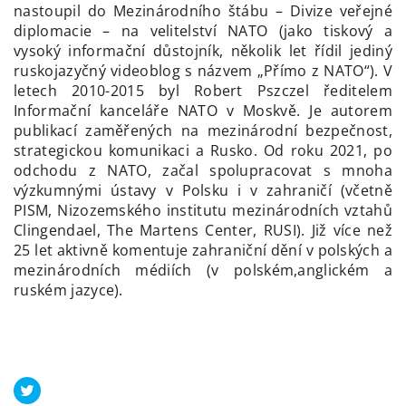
nastoupil do Mezinárodního štábu – Divize veřejné
diplomacie – na velitelství NATO (jako tiskový a
vysoký informační důstojník, několik let řídil jediný
ruskojazyčný videoblog s názvem „Přímo z NATO“). V
letech 2010-2015 byl Robert Pszczel ředitelem
Informační kanceláře NATO v Moskvě. Je autorem
publikací zaměřených na mezinárodní bezpečnost,
strategickou komunikaci a Rusko. Od roku 2021, po
odchodu z NATO, začal spolupracovat s mnoha
výzkumnými ústavy v Polsku i v zahraničí (včetně
PISM, Nizozemského institutu mezinárodních vztahů
Clingendael, The Martens Center, RUSI). Již více než
25 let aktivně komentuje zahraniční dění v polských a
mezinárodních médiích (v polském,anglickém a
ruském jazyce).