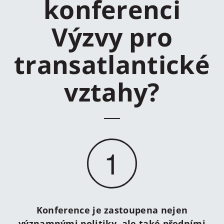
konferenci
Výzvy pro
transatlantické
vztahy?
1
Konference je zastoupena nejen
významnými politiky, ale také předními