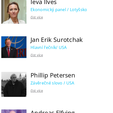
Ieva Ilves
Ekonomický panel / Lotyšsko
číst více
Jan Erik Surotchak
Hlavní řečník/ USA
číst více
Phillip Petersen
Závěrečné slovo / USA
číst více
Andreas Elfving