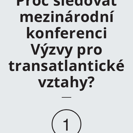
Proč sledovat
mezinárodní
konferenci
Výzvy pro
transatlantické
vztahy?
1