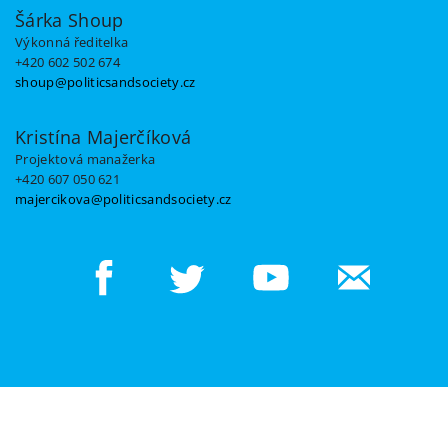
Šárka Shoup
Výkonná ředitelka
+420 602 502 674
shoup@politicsandsociety.cz
Kristína Majerčíková
Projektová manažerka
+420 607 050 621
majercikova@politicsandsociety.cz