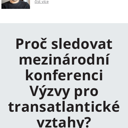
číst více
Proč sledovat
mezinárodní
konferenci
Výzvy pro
transatlantické
vztahy?