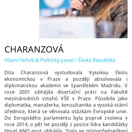
CHARANZOVÁ
Hlavní řečník & Politický panel / Česká Republika
Dita Charanzová vystudovala Vysokou školu
ekonomickou v Praze a později absolvovala i
diplomatickou akademii ve španělském Madridu. V
roce 2001 obhájila disertační práci na Fakultě
mezinárodních vztahů VŠE v Praze. Působila jako
diplomatka, manažerka, konzultantka a vysoká státní
úřednice, která se věnovala otázkám Evropské unie.
Do Evropského parlamentu byla poprvé zvolena v
roce 2014, o pět let později z pozice lídra kandidátky
Hnutí ANO post obhájila. Stala se místopředsedkyní