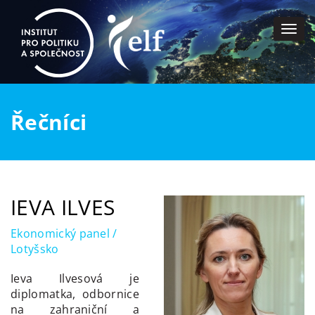
Togg
navi
Řečníci
IEVA ILVES
Ekonomický panel /
Lotyšsko
Ieva Ilvesová je
diplomatka, odbornice
na zahraniční a