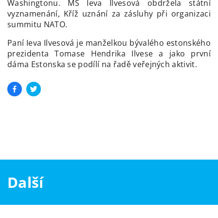
Washingtonu. MS Ieva Ilvesová obdržela státní
vyznamenání, Kříž uznání za zásluhy při organizaci
summitu NATO.
Paní Ieva Ilvesová je manželkou bývalého estonského
prezidenta Tomase Hendrika Ilvese a jako první
dáma Estonska se podílí na řadě veřejných aktivit.
Další