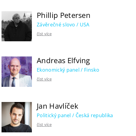
Phillip Petersen
Závěrečné slovo / USA
číst více
Andreas Elfving
Ekonomický panel / Finsko
číst více
Jan Havlíček
Politický panel / Česká republika
číst více