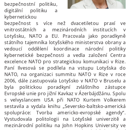
bezpečnostní politiku,
digitální politiku a
kybernetickou
bezpečnost s více než dvacetiletou praxí ve
vnitrostátních a mezinárodních institucích v
Lotyšsku, NATO a EU. Pracovala jako poradkyně
státního tajemníka lotyšského ministerstva obrany a
vedoucí oddělení koordinace národní politiky
kybernetické bezpečnosti a vedla založení Centra
excelence NATO pro strategickou komunikaci v Rize.
Paní Ilvesová se podílela na vstupu Lotyšska do
NATO, na organizaci summitu NATO v Rize v roce
2006, dále zastupovala Lotyšsko v NATO v Bruselu a
byla politickou poradkyní zvláštního zástupce
Evropské unie pro jižní Kavkaz v Ázerbájdžánu. Spolu
s velvyslancem USA při NATO Kurtem Volkerem
sestavila a vydala knihu „Seversko-baltsko-americká
spolupráce: Tvorba americko-evropské agendy“.
Vystudovala politologii na Lotyšské univerzitě a
mezinárodní politiku na John Hopkins University ve