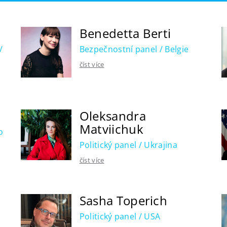
Benedetta Berti
/
Bezpečnostní panel / Belgie
číst více
Oleksandra
Matviichuk
o
Politický panel / Ukrajina
číst více
Sasha Toperich
a
Politický panel / USA