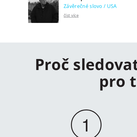
Závěrečné slovo / USA
číst více
Proč sledova
pro 
1