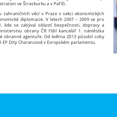
tration ve Štrasburku a v Paříži.
u zahraničních věcí v Praze v sekci ekonomických
konomické diplomacie. V letech 2007 – 2009 se pro
, kde se zabýval oblastí bezpečnosti, dopravy a
nisterstvu obrany ČR řídil kancelář 1. náměstka
ké obranné agentuře. Od května 2013 působil coby
ně EP Dity Charanzové v Evropském parlamentu.