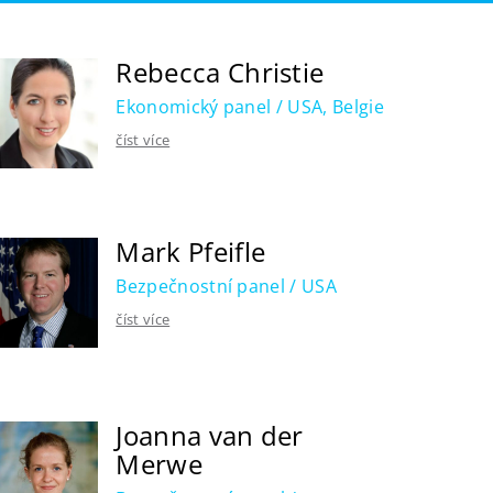
Rebecca Christie
Ekonomický panel / USA, Belgie
číst více
Mark Pfeifle
Bezpečnostní panel / USA
číst více
Joanna van der
Merwe