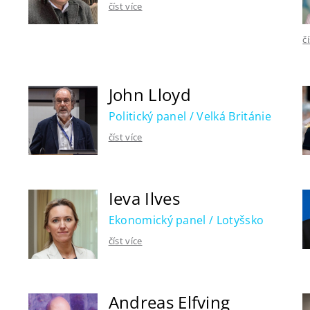
číst více
č
John Lloyd
a
Politický panel / Velká Británie
číst více
Ieva Ilves
Ekonomický panel / Lotyšsko
číst více
Andreas Elfving