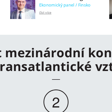
Ekonomický panel / Finsko
číst více
t mezinárodní kon
transatlantické vz
2