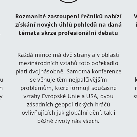
Rozmanité zastoupení řečníků nabízí
V
získání nových úhlů pohledů na daná
,
témata skrze profesionální debatu
Každá mince má dvě strany a v oblasti
mezinárodních vztahů toto pořekadlo
platí dvojnásobně. Samotná konference
ru
se věnuje těm nejpalčivějším
ch
problémům, které formují současné
y
vztahy Evropské Unie a USA, dvou
s
zásadních geopolitických hráčů
ovlivňujících jak globální dění, tak i
běžné životy nás všech.