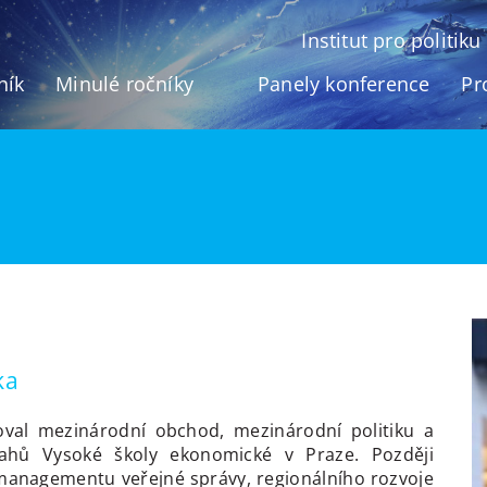
Institut pro politik
ník
Minulé ročníky
Panely konference
Pr
ka
oval mezinárodní obchod, mezinárodní politiku a
tahů Vysoké školy ekonomické v Praze. Později
managementu veřejné správy, regionálního rozvoje