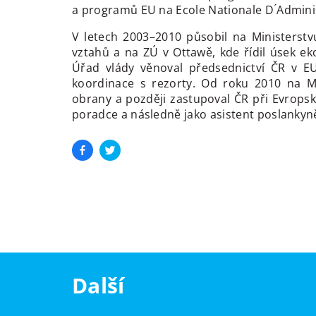
a programů EU na Ecole Nationale D ́Adminis
V letech 2003–2010 působil na Ministerstv
vztahů a na ZÚ v Ottawě, kde řídil úsek e
Úřad vlády věnoval předsednictví ČR v EU
koordinace s rezorty. Od roku 2010 na Mi
obrany a později zastupoval ČR při Evrops
poradce a následně jako asistent poslanky
Další