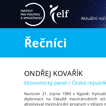
Aktuální roč
Řečníci
ONDŘEJ KOVAŘÍK
Ekonomický panel / Česká republi
Narozen 21. srpna 1980 v Kyjově. Vystud
diplomacii na Fakultě mezinárodních vz
absolvoval mezinárodní program v oblasti 