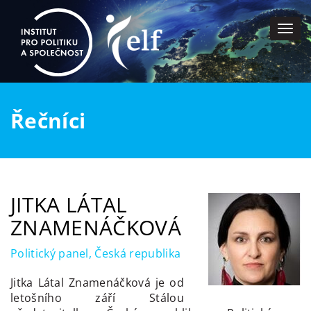
Togg
navi
Řečníci
JITKA LÁTAL
ZNAMENÁČKOVÁ
Politický panel, Česká republika
Jitka Látal Znamenáčková je od
letošního září Stálou