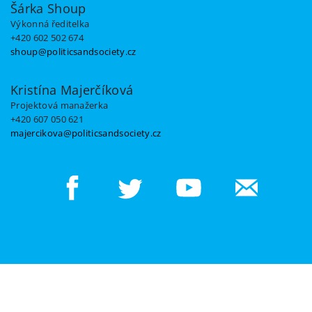
Šárka Shoup
Výkonná ředitelka
+420 602 502 674
shoup@politicsandsociety.cz
Kristína Majerčíková
Projektová manažerka
+420 607 050 621
majercikova@politicsandsociety.cz