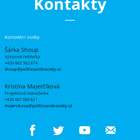
Kontakty
Kontaktní osoby
Šárka Shoup
Výkonná ředitelka
+420 602 502 674
shoup@politicsandsociety.cz
Kristína Majerčíková
Projektová manažerka
+420 607 050 621
majercikova@politicsandsociety.cz