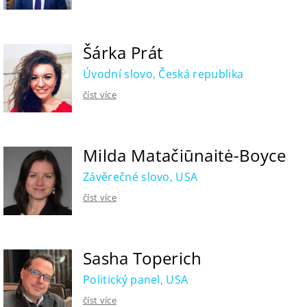
Šárka Prát
Úvodní slovo, Česká republika
číst více
Milda Matačiūnaitė-Boyce
Závěrečné slovo, USA
číst více
Sasha Toperich
Politický panel, USA
číst více