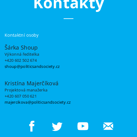
Kontakty
Kontaktní osoby
Šárka Shoup
Výkonná ředitelka
+420 602 502 674
shoup@politicsandsociety.cz
Kristína Majerčíková
Projektová manažerka
+420 607 050 621
majercikova@politicsandsociety.cz