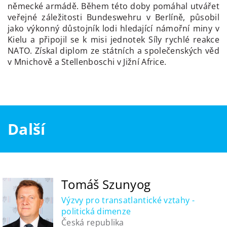
německé armádě. Během této doby pomáhal utvářet
veřejné záležitosti Bundeswehru v Berlíně, působil
jako výkonný důstojník lodi hledající námořní miny v
Kielu a připojil se k misi jednotek Síly rychlé reakce
NATO. Získal diplom ze státních a společenských věd
v Mnichově a Stellenboschi v Jižní Africe.
Další
Tomáš Szunyog
Výzvy pro transatlantické vztahy -
politická dimenze
Česká republika