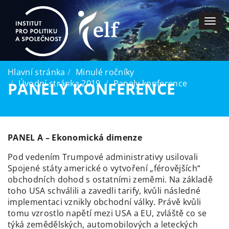
Togg
navi
Hlavní stránka
Minulé ročníky
Úvodní stránka 2019
Panely konference
PANELY KONFERENCE
PANEL A – Ekonomická dimenze
Pod vedením Trumpové administrativy usilovali
Spojené státy americké o vytvoření „férovějších“
obchodních dohod s ostatními zeměmi. Na základě
toho USA schválili a zavedli tarify, kvůli následné
implementaci vznikly obchodní války. Právě kvůli
tomu vzrostlo napětí mezi USA a EU, zvláště co se
týká zemědělských, automobilových a leteckých