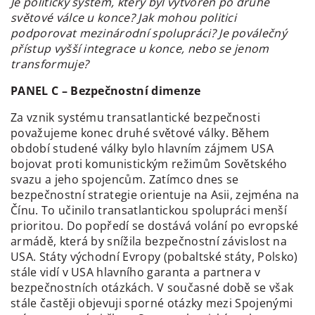
Je politický systém, který byl vytvořen po druhé
světové válce u konce? Jak mohou politici
podporovat mezinárodní spolupráci? Je poválečný
přístup vyšší integrace u konce, nebo se jenom
transformuje?
PANEL C – Bezpečnostní dimenze
Za vznik systému transatlantické bezpečnosti
považujeme konec druhé světové války. Během
období studené války bylo hlavním zájmem USA
bojovat proti komunistickým režimům Sovětského
svazu a jeho spojencům. Zatímco dnes se
bezpečnostní strategie orientuje na Asii, zejména na
Čínu. To učinilo transatlantickou spolupráci menší
prioritou. Do popředí se dostává volání po evropské
armádě, která by snížila bezpečnostní závislost na
USA. Státy východní Evropy (pobaltské státy, Polsko)
stále vidí v USA hlavního garanta a partnera v
bezpečnostních otázkách. V současné době se však
stále častěji objevuji sporné otázky mezi Spojenými