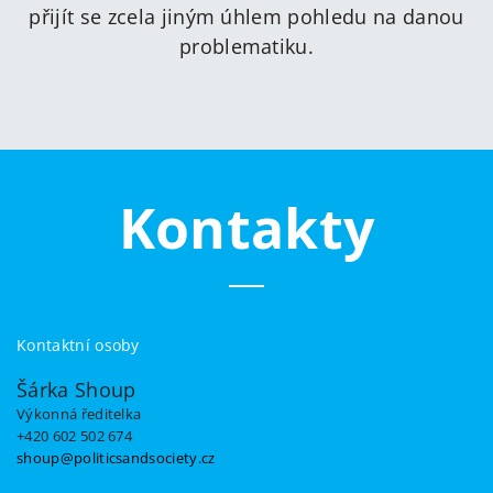
přijít se zcela jiným úhlem pohledu na danou
problematiku.
Kontakty
Kontaktní osoby
Šárka Shoup
Výkonná ředitelka
+420 602 502 674
shoup@politicsandsociety.cz