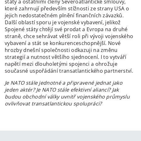
státy a ostatními členy Severoatlantické smlouvy,
které zahrnují především stížnosti ze strany USA o
jejich nedostatečném plnění finančních závazků.
Další oblastí sporu je vojenské vybavení, jelikož
Spojené státy chtějí své prodat a Evropa na druhé
straně, chce sehrávat větší roli při vývoji vojenského
vybavení a stát se konkurenceschopnější. Nové
hrozby dnešní společnosti odkazuji na změnu
strategií a nutnost většího sjednocení. I to vytváří
napětí mezi dlouholetými spojenci a ohrožuje
současné uspořádání transatlantického partnerství.
Je NATO stále jednotné a připravené jednat jako
jeden aktér? Je NATO stále efektivní aliancí? Jak
budou obchodní války uvnitř vojenského průmyslu
ovlivňovat transatlantickou spolupráci?