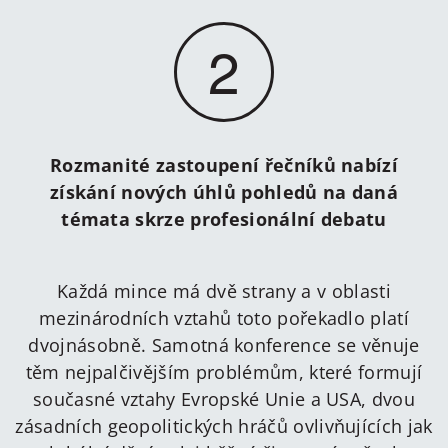
2
Rozmanité zastoupení řečníků nabízí
získání nových úhlů pohledů na daná
témata skrze profesionální debatu
Každá mince má dvě strany a v oblasti
mezinárodních vztahů toto pořekadlo platí
dvojnásobně. Samotná konference se věnuje
těm nejpalčivějším problémům, které formují
současné vztahy Evropské Unie a USA, dvou
zásadních geopolitických hráčů ovlivňujících jak