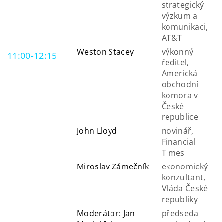
strategický
výzkum a
komunikaci,
AT&T
Weston Stacey
výkonný
11:00-12:15
ředitel,
Americká
obchodní
komora v
České
republice
John Lloyd
novinář,
Financial
Times
Miroslav Zámečník
ekonomický
konzultant,
Vláda České
republiky
Moderátor: Jan
předseda