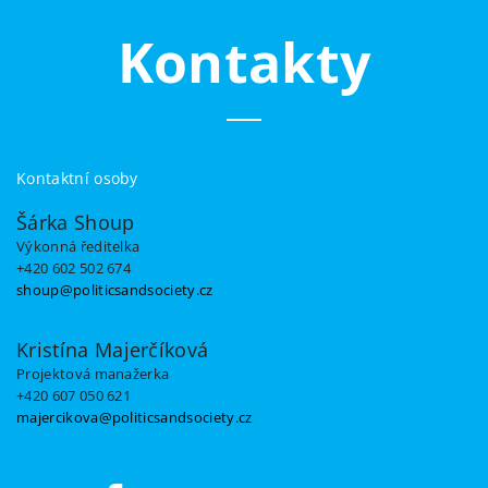
Kontakty
Kontaktní osoby
Šárka Shoup
Výkonná ředitelka
+420 602 502 674
shoup@politicsandsociety.cz
Kristína Majerčíková
Projektová manažerka
+420 607 050 621
majercikova@politicsandsociety.cz