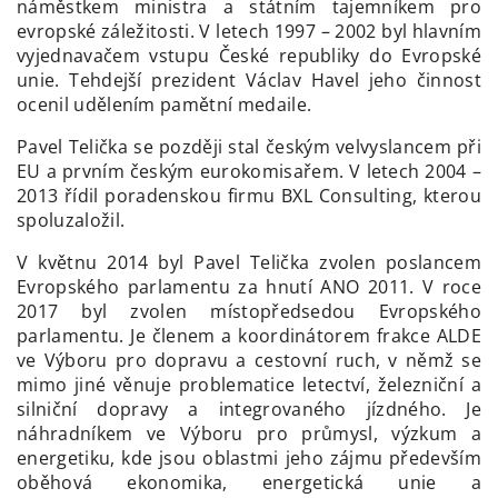
náměstkem ministra a státním tajemníkem pro
evropské záležitosti. V letech 1997 – 2002 byl hlavním
vyjednavačem vstupu České republiky do Evropské
unie. Tehdejší prezident Václav Havel jeho činnost
ocenil udělením pamětní medaile.
Pavel Telička se později stal českým velvyslancem při
EU a prvním českým eurokomisařem. V letech 2004 –
2013 řídil poradenskou firmu BXL Consulting, kterou
spoluzaložil.
V květnu 2014 byl Pavel Telička zvolen poslancem
Evropského parlamentu za hnutí ANO 2011. V roce
2017 byl zvolen místopředsedou Evropského
parlamentu. Je členem a koordinátorem frakce ALDE
ve Výboru pro dopravu a cestovní ruch, v němž se
mimo jiné věnuje problematice letectví, železniční a
silniční dopravy a integrovaného jízdného. Je
náhradníkem ve Výboru pro průmysl, výzkum a
energetiku, kde jsou oblastmi jeho zájmu především
oběhová ekonomika, energetická unie a