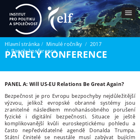
Togg
navi
Hlavní stránka
Minulé ročníky
2017
Panely konference
PANELY KONFERENCE
PANEL A: Will US-EU Relations Be Great Again?
Bezpečnost je pro Evropu bezpochyby nejdůležitější
výzvou, jelikož evropské obranné systémy jsou
zranitelné následkem mnohanásobného porušení
fyzické i digitální bezpečnosti. Situace je ještě
komplikovanější kvůli euroskeptickému pohledu a
často nepředvídatelné agendě Donalda Trumpa.
Státní činitelé se neustále musí zabývat bujícím