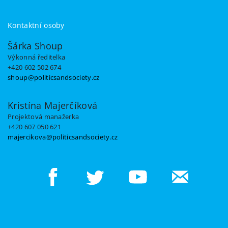
Kontaktní osoby
Šárka Shoup
Výkonná ředitelka
+420 602 502 674
shoup@politicsandsociety.cz
Kristína Majerčíková
Projektová manažerka
+420 607 050 621
majercikova@politicsandsociety.cz