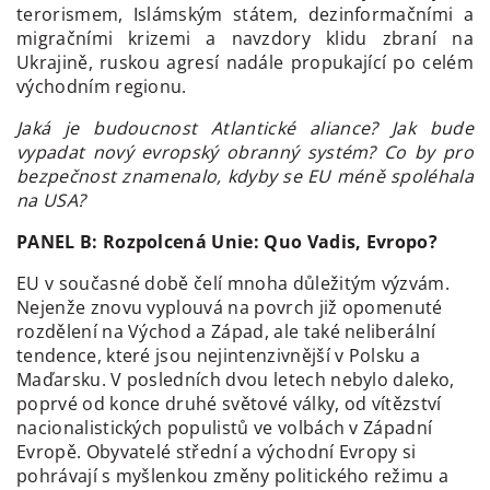
terorismem, Islámským státem, dezinformačními a
migračními krizemi a navzdory klidu zbraní na
Ukrajině, ruskou agresí nadále propukající po celém
východním regionu.
Jaká je budoucnost Atlantické aliance? Jak bude
vypadat nový evropský obranný systém? Co by pro
bezpečnost znamenalo, kdyby se EU méně spoléhala
na USA?
PANEL B:
Rozpolcená Unie: Quo Vadis, Evropo?
EU v současné době čelí mnoha důležitým výzvám.
Nejenže znovu vyplouvá na povrch již opomenuté
rozdělení na Východ a Západ, ale také neliberální
tendence, které jsou nejintenzivnější v Polsku a
Maďarsku. V posledních dvou letech nebylo daleko,
poprvé od konce druhé světové války, od vítězství
nacionalistických populistů ve volbách v Západní
Evropě. Obyvatelé střední a východní Evropy si
pohrávají s myšlenkou změny politického režimu a