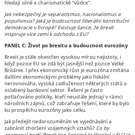
hledají silné a charismatické “vůdce”.
Jak nebezpečný je separatismus, nacionalismus a
populismus? Jaká je budoucnost liberální konstituční
demokracie v Evropě? Existuje šance, že brexit
inspiruje více zemí k odchodu z EU?
PANEL C:
Život po brexitu a budoucnost eurozóny
Brexit je stále obestřen vysokou mírou nejistoty, i
když pozice EU se zdá být jasnější než pozice Velké
Británie. I přes ekonomický růst je eurozóna zmítána
dalšími ekonomickými problémy jako fiskální
nerovnováha, vysoká zadluženost některých států a
oslabený bankovní sektor. Řešení je často
potlačováno politiky, kteří neustále jednají v rámci
národních zájmů, což zabraňuje řešení, které by bylo
ku prospěchu eurozóny jako celku.
Jak předejít nedorozuměním ve vyjednávání a
zabránit zhoršení vzájemných vztahů?
Co by
znamenal tvrdý Brexit pro Spojené království a EU? Je