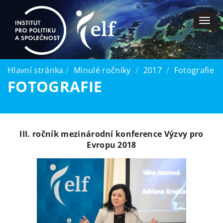
Togg
navi
Hlavní stránka
Minulé ročníky
2017
Fotografie
FOTOGRAFIE
III. ročník mezinárodní konference Výzvy pro
Evropu 2018