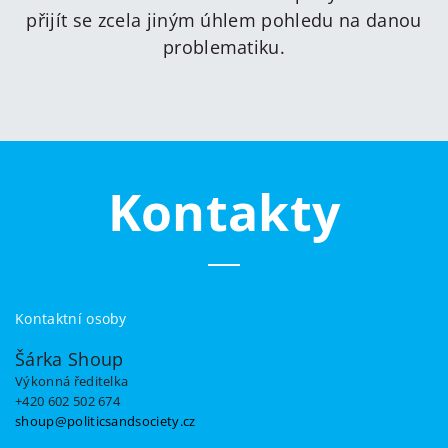
přijít se zcela jiným úhlem pohledu na danou
problematiku.
Kontakty
Kontaktní osoby
Šárka Shoup
Výkonná ředitelka
+420 602 502 674
shoup@politicsandsociety.cz