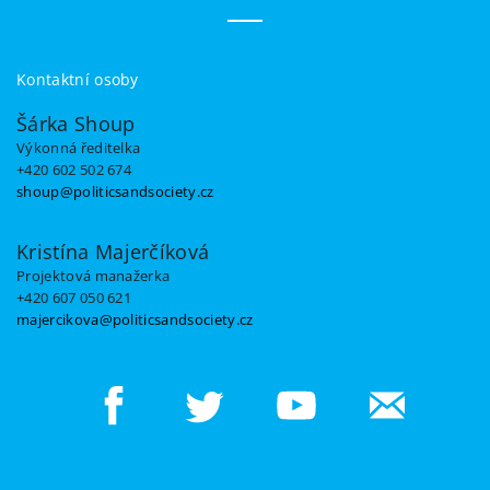
Kontaktní osoby
Šárka Shoup
Výkonná ředitelka
+420 602 502 674
shoup@politicsandsociety.cz
Kristína Majerčíková
Projektová manažerka
+420 607 050 621
majercikova@politicsandsociety.cz