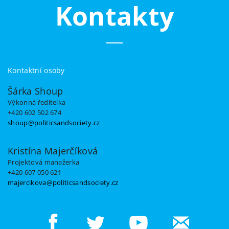
Kontakty
Kontaktní osoby
Šárka Shoup
Výkonná ředitelka
+420 602 502 674
shoup@politicsandsociety.cz
Kristína Majerčíková
Projektová manažerka
+420 607 050 621
majercikova@politicsandsociety.cz